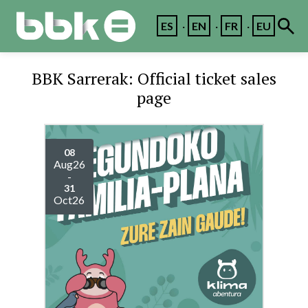
ES
EN
FR
EU
BBK Sarrerak: Official ticket sales
page
08
Aug
26
-
31
Oct
26