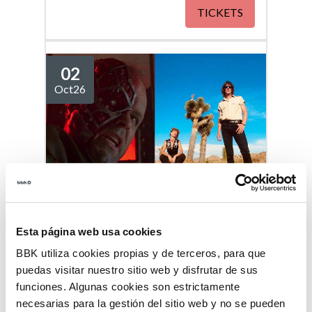
TICKETS
02
Oct
26
Esta página web usa cookies
NIÑA COYOTE ETA CHICO
BBK utiliza cookies propias y de terceros, para que
TORNADO "ACCIÓN MUTANTE"
puedas visitar nuestro sitio web y disfrutar de sus
/ TRACKING BILBAO 14
Sala BBK
10,00€
funciones. Algunas cookies son estrictamente
necesarias para la gestión del sitio web y no se pueden