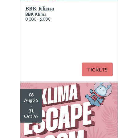
BBK Klima
BBK Klima
0,00€ - 6,00€
TICKETS
08
Aug
26
-
31
Oct
26