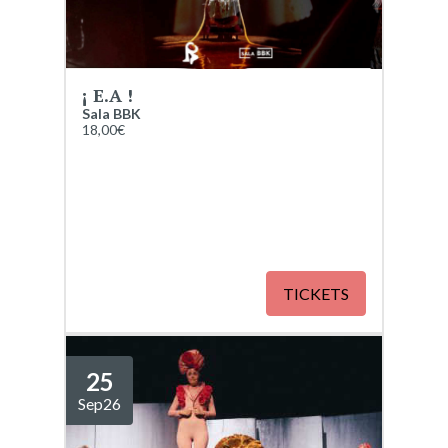
¡ E.A !
Sala BBK
18,00€
TICKETS
25
Sep
26