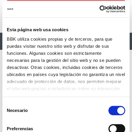
Descripción
Esta página web usa cookies
BBK utiliza cookies propias y de terceros, para que
¿Qué día quieres ir?
puedas visitar nuestro sitio web y disfrutar de sus
funciones. Algunas cookies son estrictamente
necesarias para la gestión del sitio web y no se pueden
desactivar. Otras cookies, incluidas cookies de terceros
ubicados en países cuya legislación no garantiza un nivel
23
Domingo,
19:30
adecuado de protección de datos, nos permiten mejorar
ago.
el sitio web gracias a estadísticas sobre su interacción
con nuestro sitio web, recordar su visita y poder mejorar
sus intereses. Además, compartimos información sobre
Selección
24
el uso que haga del sitio web con nuestros partners de
Necesario
Lunes,
19:30
de
ago.
análisis web , quienes pueden combinarla con otra
consentimiento
información que les haya proporcionado o que hayan
Preferencias
recopilado a partir del uso que haya hecho de sus