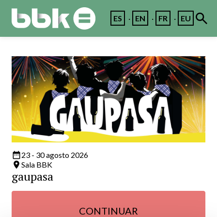
ES
EN
FR
EU
date_range
23 - 30 agosto 2026
room
Sala BBK
gaupasa
CONTINUAR