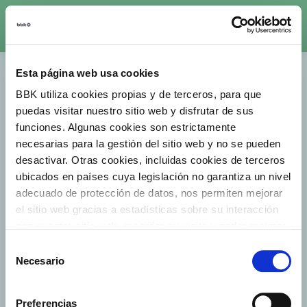
ES
EN
FR
EU
Esta página web usa cookies
BBK utiliza cookies propias y de terceros, para que
puedas visitar nuestro sitio web y disfrutar de sus
funciones. Algunas cookies son estrictamente
necesarias para la gestión del sitio web y no se pueden
Página no
desactivar. Otras cookies, incluidas cookies de terceros
ubicados en países cuya legislación no garantiza un nivel
encontrada
adecuado de protección de datos, nos permiten mejorar
el sitio web gracias a estadísticas sobre su interacción
Lo sentimos pero
con nuestro sitio web, recordar su visita y poder mejorar
la página que
sus intereses. Además, compartimos información sobre
Selección
buscas no existe
el uso que haga del sitio web con nuestros partners de
Necesario
de
análisis web , quienes pueden combinarla con otra
consentimiento
información que les haya proporcionado o que hayan
Volver a la página
Preferencias