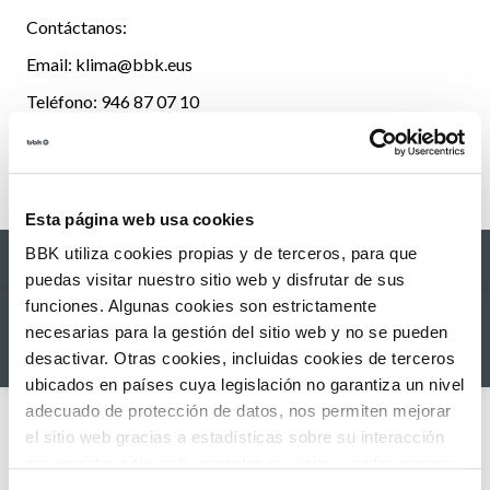
Contáctanos:
Email: klima@bbk.eus
Teléfono: 946 87 07 10
Dirección: Klima Abentura, BBK Klima, Abiña Auzoa z/g,
Busturia, Bizkaia
Esta página web usa cookies
BBK utiliza cookies propias y de terceros, para que
Choose your tickets
puedas visitar nuestro sitio web y disfrutar de sus
funciones. Algunas cookies son estrictamente
BBK Klima
necesarias para la gestión del sitio web y no se pueden
BBK Klima
desactivar. Otras cookies, incluidas cookies de terceros
ubicados en países cuya legislación no garantiza un nivel
adecuado de protección de datos, nos permiten mejorar
keyboard_arrow_left
keyboard_arrow_right
August
el sitio web gracias a estadísticas sobre su interacción
con nuestro sitio web, recordar su visita y poder mejorar
MO
TU
WE
TH
FR
SA
SU
sus intereses. Además, compartimos información sobre