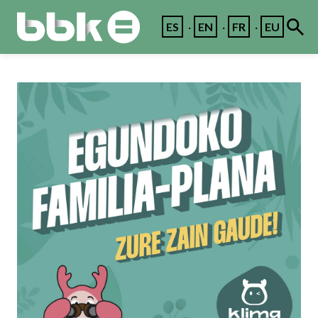
ES
EN
FR
EU