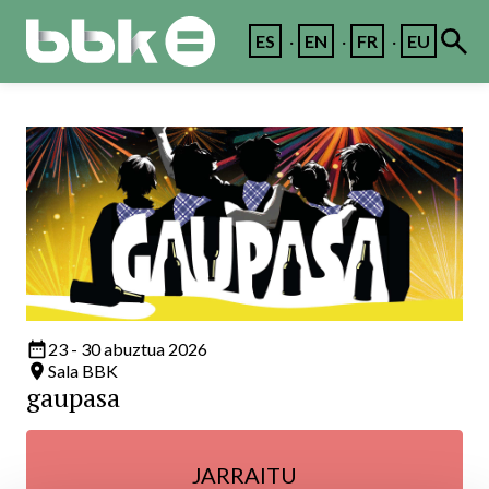
ES
EN
FR
EU
date_range
23 - 30 abuztua 2026
room
Sala BBK
gaupasa
JARRAITU